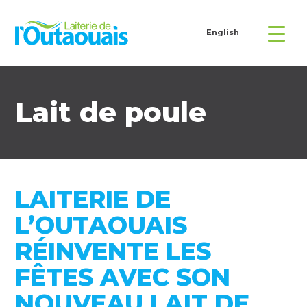
English
Lait de poule
LAITERIE DE
L’OUTAOUAIS
RÉINVENTE LES
FÊTES AVEC SON
NOUVEAU LAIT DE