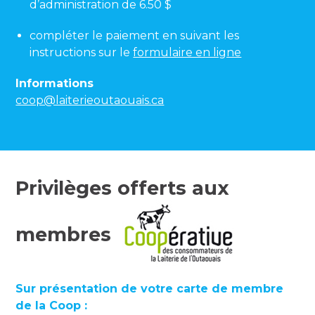
d’administration de 6.50 $
compléter le paiement en suivant les
instructions sur le
formulaire en ligne
Informations
coop@laiterieoutaouais.ca
Privilèges offerts aux
membres
Sur présentation de votre carte de membre
de la Coop :